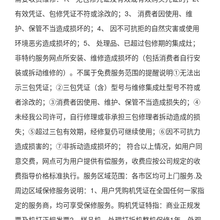
有效凭证、包修凭证不符或涂改的；3、 消费者因使用、维
护、保管不当造成损坏的；4、 因不可抗拒的自然灾害或使用
环境恶劣造成损坏的；5、 处理品、已超过包修期的集成灶；
非特约服务网点所安装、维修造成损坏的（包括消费者自行安
装或拆动维修的）。不属于免费服务范围的提醒说明①无法出
示三包凭证；②三包凭证（含）型号与维修集成灶型号不符或
者涂改的；③消费者因使用、维护、保管不当造成损失的；④
未经我公司许可，自行修理或非承担三包修理者拆动造成的损
失；⑤超过三包有效期，经修复仍可继续使用；⑥因不可抗力
造成损害的；⑦非拆动造成损坏的； 符合以上情况，如用户同
意交费，网点可为用户提供有偿服务，收费应按公司规定的收
费指导价格标准执行。服务区域范围：各市区均可上门服务.及
周边区域保修服务说明：1、用户凭购机凭证在全国任何一家指
定的服务商，均可享受保修服务。购机凭证特指：商业正规发
票及机打正规发票2、样品机、处理打折机整机保修1年，外观