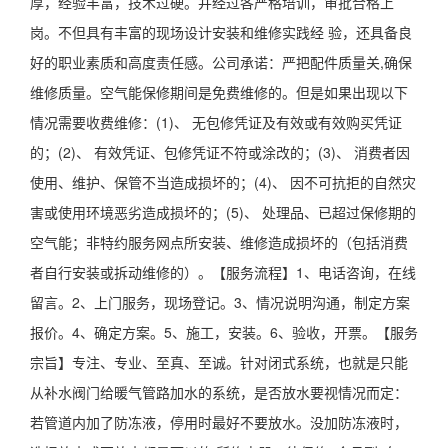
厚，经验丰富，技术过硬。并经过各严格培训，审批合格上
岗。不但具有丰富的现场设计安装和维修实践经 验，还具备良
好的职业素质和高度责任感。公司承诺：严把配件质量关,确保
维修质量。空气能保修期间是免费维修的。但是如果出现以下
情况需要收费维修：(1)、 无包修凭证及有效或有效购买凭证
的；(2)、 有效凭证、包修凭证不符或涂改的；(3)、 消费者因
使用、维护、保管不当造成损坏的；(4)、 因不可抗拒的自然灾
害或使用环境恶劣造成损坏的；(5)、 处理品、已超过保修期的
空气能；非特约服务网点所安装、维修造成损坏的（包括消费
者自行安装或拆动维修的）。【服务流程】1、电话咨询，在线
留言。2、上门服务，现场登记。3、情况说明沟通，制定方案
报价。4、确定方案。5、施工，安装。6、验收，开票。【服务
宗旨】专注、专业、至真、至诚。针对闭式系统，也就是只能
从补水阀门给暖气管路加水的系统，是否放水要视情况而定：
若管道内加了防冻液，停用时最好不要放水。没加防冻液时，