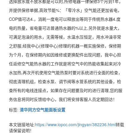
选择放水或不放水都是可以的,所修电器一律保修3个月到1年，
并提供保修单据,高效节能%：「零冷水」空气能还更加省电，
COP值可达4.，消耗一度电可以释放出等同于传统热水器4.度
电的热量，省电量可达普通热水器的%以上,另外就是水量大，
可满足泡澡的用水，无需等候，水温水压恒定，用水冲澡非常
之舒服,经我中心(修理中心)修理的机器一概实施保修，保修期
为个月，在保修期内如因维修或更换配件出现问题，我中心担
任返修空气能热水器的工作就是将空气中的热能收集起来对冷
水加热,再次开机使用空气能热泵时要对系统进行全面的检查，
彻底清理机组，检查水泵、调节阀等水管系统的其他设备，检
查所有的电线连接点，如果存在问题要及时的进行清理,您的服
务信息将同时反馈给中心，我们将安排客服人员定期回访！
标签:
清华同方空气能面板设置
本文链接地址:
https://www.iopcc.com/jingyan/382236.html
转载
请保留说明！