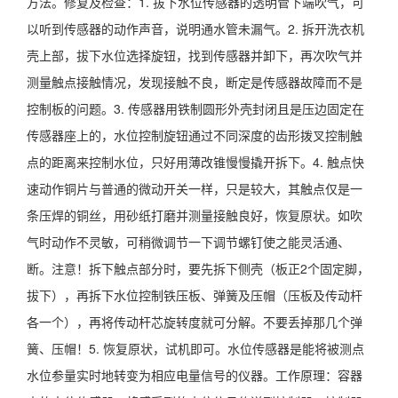
方法。修复及检查：1. 拔下水位传感器的透明管下端吹气，可
以听到传感器的动作声音，说明通水管未漏气。2. 拆开洗衣机
壳上部，拔下水位选择旋钮，找到传感器并卸下，再次吹气并
测量触点接触情况，发现接触不良，断定是传感器故障而不是
控制板的问题。3. 传感器用铁制圆形外壳封闭且是压边固定在
传感器座上的，水位控制旋钮通过不同深度的齿形拨叉控制触
点的距离来控制水位，只好用薄改锥慢慢撬开拆下。4. 触点快
速动作铜片与普通的微动开关一样，只是较大，其触点仅是一
条压焊的铜丝，用砂纸打磨并测量接触良好，恢复原状。如吹
气时动作不灵敏，可稍微调节一下调节螺钉使之能灵活通、
断。注意！拆下触点部分时，要先拆下侧壳（板正2个固定脚，
拔下），再拆下水位控制铁压板、弹簧及压帽（压板及传动杆
各一个），再将传动杆芯旋转度就可分解。不要丢掉那几个弹
簧、压帽！5. 恢复原状，试机即可。水位传感器是能将被测点
水位参量实时地转变为相应电量信号的仪器。工作原理：容器