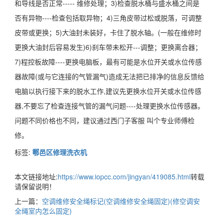
和导线是否正常----- 维修处理；3)检查脱水桶与盛水桶之间是
否有异物----检查包括取异物；4)三角皮带过松或脱落，可调整
皮带或更换；5)大油封未装好，卡住了脱水轴。(一般在维修时
更换大油封后容易发生)6)刹车带未松开---调整；更换离合器；
7)程控板故障----更换电脑板，最有可能是水位开关或水位传感
器故障(或与它连接的气管漏气)造成无法把已排净的信息反馈给
电脑以执行接下来的脱水工作,建议先更换水位开关或水位传感
器,不要忘了检查连接气管的漏气问题----处理更换水位传感器。
问题不同价格也不同，建议通过西门子客服 叫个专业师傅检
修。
标签:
鄠邑区修理洗衣机
本文链接地址:
https://www.iopcc.com/jingyan/419085.html
转载
请保留说明！
上一篇：
空调维修安全绳标记(空调维修安全绳固定)(修空调安
全绳室内怎么固定)