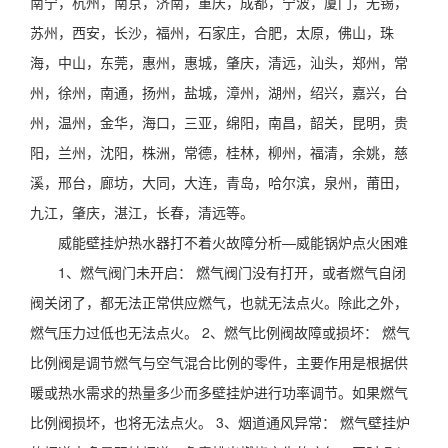
南宁，杭州，南京，济南，重庆，成都，宁波，厦门，无锡，
苏州，西安，长沙，福州，石家庄，合肥，太原，佛山，珠
海，中山，东莞，惠州，惠城，肇庆，清远，汕头，郑州，常
州，徐州，南通，扬州，盐城，漳州，湖州，绍兴，嘉兴，台
州，温州，金华，海口，三亚，绵阳，南昌，韶关，昆明，贵
阳，兰州，沈阳，株洲，常德，桂林，柳州，福清，余姚，慈
溪，邢台，廊坊，大同，大连，青岛，哈尔滨，泉州，莆田，
九江，肇庆，湛江，长春，清远等。
威能壁挂炉热水器打不着火故障分析—威能锅炉点火困难
1、燃气阀门未开启： 燃气阀门没有打开，或者燃气自闭
阀关闭了，都无法正常供应燃气，也就无法点火。除此之外，
燃气压力过低也无法点火。 2、燃气比例阀故障或损坏： 燃气
比例阀是调节燃气与空气混合比例的零件，主要作用是根据供
暖或热水需求的热量多少而多壁挂炉进行功率调节。如果燃气
比例阀损坏，也将无法点火。 3、烟道通风异常： 燃气壁挂炉