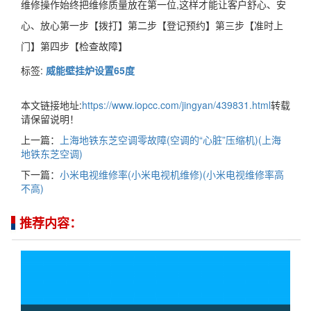
维修操作始终把维修质量放在第一位,这样才能让客户舒心、安
心、放心第一步【拨打】第二步【登记预约】第三步【准时上
门】第四步【检查故障】
标签:
威能壁挂炉设置65度
本文链接地址:
https://www.iopcc.com/jingyan/439831.html
转载
请保留说明！
上一篇：
上海地铁东芝空调零故障(空调的“心脏”压缩机)(上海
地铁东芝空调)
下一篇：
小米电视维修率(小米电视机维修)(小米电视维修率高
不高)
推荐内容：