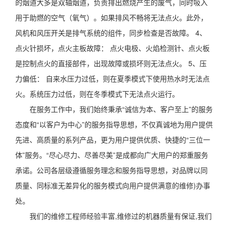
的烟道大多是双轴烟道，负责排出燃烧产生的废气，同时吸入
用于助燃的空气（氧气）。如果排风不畅将无法点火。此外，
风机和风压开关是排气系统的组件，同步检查是否故障。 4、
点火针损坏，点火主板故障： 点火电极、火焰检测针、点火板
是控制点火的直接部件，出现故障或损坏则无法点火。 5、压
力偏低： 自来水压力过低，则在夏季模式下使用热水时无法点
火。系统压力过低，则在冬季模式下无法点火运行。
在服务工作中，我们始终秉承“诚信为本、客户至上”的服务
态度和“以客户为中心”的服务指导思想，不仅真诚地为用户提供
先进、高质量的系列产品，更为用户提供优质、快捷的“三位一
体”服务。“尽心尽力、尽善尽美”是成都向广大用户的郑重服务
承诺。公司各层级遵循服务理念和服务指导思想，对品牌以同
质量、同标准无差异化的服务模式向用户提供满意的维修)办事
处。
我们的维修工程师经验丰富,维修过的机器质量有保证,我们